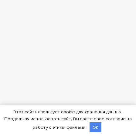
Регулярно удалять сорняки
Почву необходимо систематически
взрыхлять.
Виды, чья высота достигает больших
размеров, могут нуждаться в
дополнительной опоре.
Следует проводить подкормку по
сезонам:
Весна – азотное удобрение
В июле нужна проводить комплексную
подкормку с целью пышных цветов. Также
Этот сайт использует cookie для хранения данных.
следует те части, которые завяли, убирать,
Продолжая использовать сайт, Вы даете свое согласие на
чтобы была возможность появиться новым.
работу с этими файлами.
OK