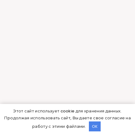
базилик дома, чтобы зелень на столе
была круглый год?
Уход за красавицей фуксией награждает
пышным цветением. Подробнее здесь.
Цветение
Для здоровья и красоты броваллии нужно
совсем немного.
Важно
вовремя удалять
засохшие цветки и пожелтевшие листья. Для
поддержания формы в виде компактного и
Этот сайт использует cookie для хранения данных.
аккуратного кустика нужно регулярно
Продолжая использовать сайт, Вы даете свое согласие на
прищипывать растение и удалять чрезмерно
работу с этими файлами.
OK
вытянувшиеся побеги.