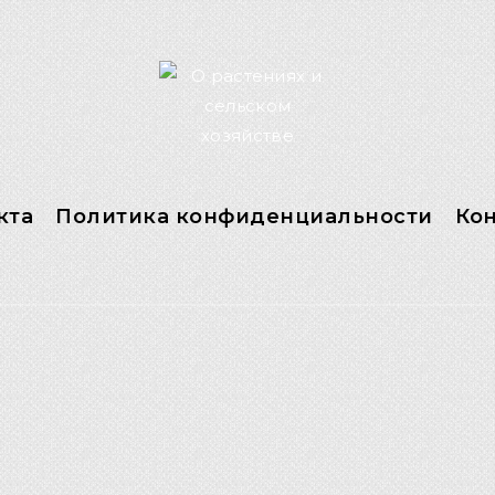
кта
Политика конфиденциальности
Ко