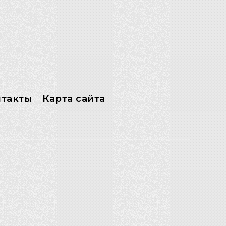
нтакты
Карта сайта