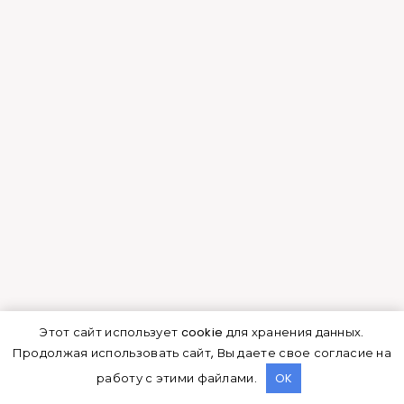
середине периода цветения, примерно в конце
июля. Срезать нужно соцветия без листьев и
просушивать в проветриваемом помещении не
допуская прелости. После просушки цветы
лучше всего хранить в темном месте.
Корни – собирать корни необходимо вне
периода цветения, то есть либо весной, либо
осенью. После промывки корни высушивают в
проветриваемом темном помещении.
Этот сайт использует cookie для хранения данных.
Продолжая использовать сайт, Вы даете свое согласие на
Листья – сбор листьев лучше всего производить
работу с этими файлами.
OK
в самой активной стадии цветения растения, то