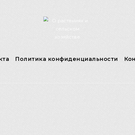
кта
Политика конфиденциальности
Ко