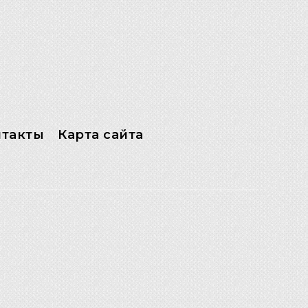
нтакты
Карта сайта