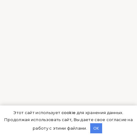
Как получить богатый
урожай
Чеснок не относится к капризным культурам, но
для получения высокого и качественного
урожая нужно учитывать особенности его
выращивания. В первую очередь, необходимо
создать подходящие условия – правильно
выбрать место, подготовить почву, отобрать и
обработать семена для посева. Далее, следует
Этот сайт использует cookie для хранения данных.
в точности придерживаться правил
Продолжая использовать сайт, Вы даете свое согласие на
агротехники, а также успеть убрать вовремя
работу с этими файлами.
OK
урожай и сохранить его.