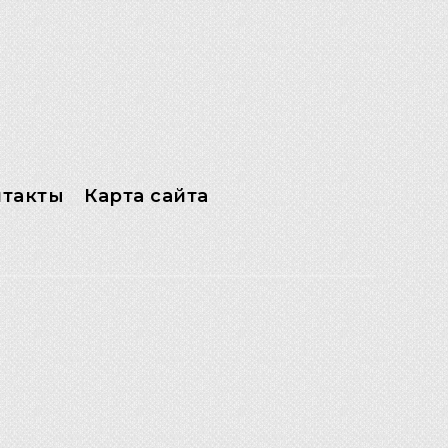
нтакты
Карта сайта