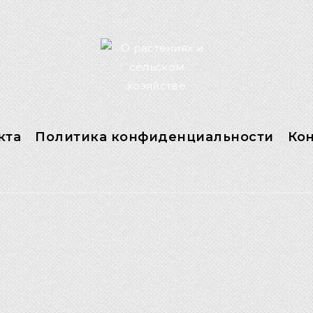
кта
Политика конфиденциальности
Ко